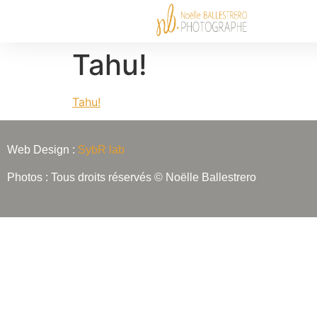
Tahu!
Tahu!
Web Design :
SybR lab
Photos : Tous droits réservés © Noëlle Ballestrero