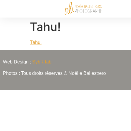
Tahu!
Tahu!
Web Design :
SybR lab
Photos : Tous droits réservés © Noëlle Ballestrero