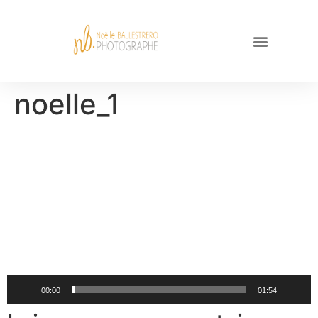
noelle_1
Lecteur
vidéo
00:00
01:54